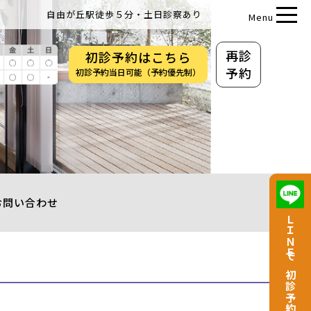
自由が丘駅徒歩５分・土日診察あり
Menu
再診
初診
予約
はこちら
予約
初診予約当日可能（予約優先制）
お問い合わせ
ＬＩＮＥで
初診予約