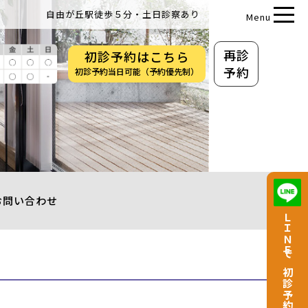
自由が丘駅徒歩５分・土日診察あり
Menu
再診
初診
予約
はこちら
予約
初診予約当日可能（予約優先制）
お問い合わせ
ＬＩＮＥで
初診予約