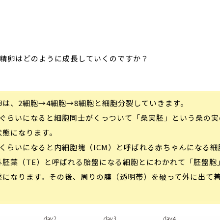
受精卵はどのように成長していくのですか？
卵は、2細胞→4細胞→8細胞と細胞分裂していきます。
目ぐらいになると細胞同士がくっついて「桑実胚」という桑の実
状態になります。
目くらいになると内細胞塊（ICM）と呼ばれる赤ちゃんになる細
外胚葉（TE）と呼ばれる胎盤になる細胞とにわかれて「胚盤胞
態になります。その後、周りの膜（透明帯）を破って外に出て
。