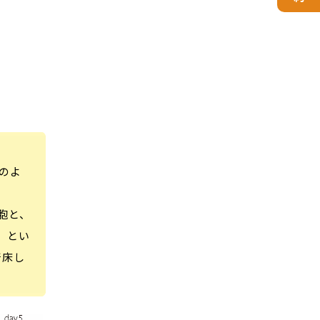
のよ
胞と、
」とい
着床し