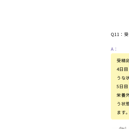
Q11：
A：
受精
4日
うな
5日
栄養
う状
ます